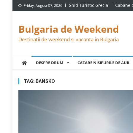
Skip
Ghid Turistic Grecia
Cabane d
Friday, August 07, 2026
to
content
Bulgaria de Weekend
Destinatii de weekend si vacanta in Bulgaria
DESPRE DRUM
CAZARE NISIPURILE DE AUR
TAG:
BANSKO