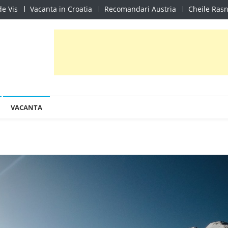
e Vis
Vacanta in Croatia
Recomandari Austria
Cheile Ras
VACANTA