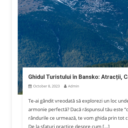
Ghidul Turistului în Bansko: Atracții
October 8, 2023
Admin
Te-ai gândit vreodată să explorezi un loc und
armonie perfectă? Dacă răspunsul tău este “da
rândurile ce urmează, te vom ghida prin tot ce
De la sfaturi practice despre cum […]