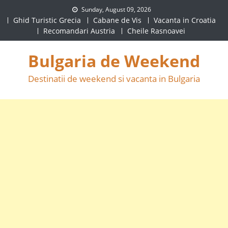
Skip
Sunday, August 09, 2026
to
Ghid Turistic Grecia
Cabane de Vis
Vacanta in Croatia
Recomandari Austria
Cheile Rasnoavei
content
Bulgaria de Weekend
Destinatii de weekend si vacanta in Bulgaria