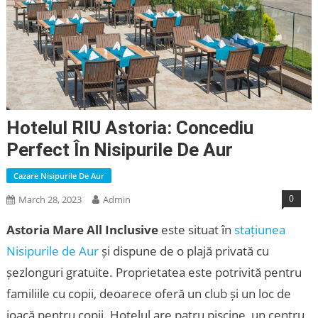
Hotelul RIU Astoria: Concediu
Perfect În Nisipurile De Aur
Cazare Nisipurile De Aur
0
March 28, 2023
Admin
Astoria Mare All Inclusive
este situat în
stațiunea
Nisipurile de Aur
și dispune de o plajă privată cu
șezlonguri gratuite. Proprietatea este potrivită pentru
familiile cu copii, deoarece oferă un club și un loc de
joacă pentru copii. Hotelul are patru piscine, un centru