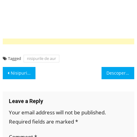
Tagged
nisipurile de aur
Post
Nisipurile de Aur: Descoperă Stațiunea Bulgărească de Top
Descoperă Hotel Excelsior în Nisipurile de Aur: Oază de Relaxare și Eleganță pe Coasta Bulgăriei
navigation
Leave a Reply
Your email address will not be published.
Required fields are marked
*
Comment
*