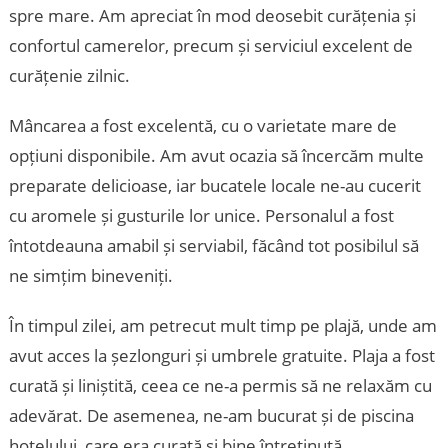
spre mare. Am apreciat în mod deosebit curățenia și
confortul camerelor, precum și serviciul excelent de
curățenie zilnic.
Mâncarea a fost excelentă, cu o varietate mare de
opțiuni disponibile. Am avut ocazia să încercăm multe
preparate delicioase, iar bucatele locale ne-au cucerit
cu aromele și gusturile lor unice. Personalul a fost
întotdeauna amabil și serviabil, făcând tot posibilul să
ne simțim bineveniți.
În timpul zilei, am petrecut mult timp pe plajă, unde am
avut acces la șezlonguri și umbrele gratuite. Plaja a fost
curată și liniștită, ceea ce ne-a permis să ne relaxăm cu
adevărat. De asemenea, ne-am bucurat și de piscina
hotelului, care era curată și bine întreținută.