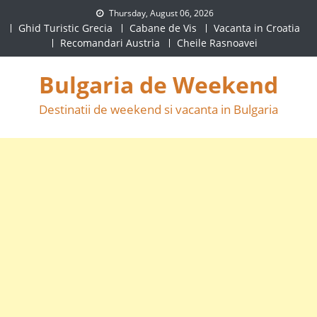
Skip
Thursday, August 06, 2026
to
Ghid Turistic Grecia
Cabane de Vis
Vacanta in Croatia
Recomandari Austria
Cheile Rasnoavei
content
Bulgaria de Weekend
Destinatii de weekend si vacanta in Bulgaria