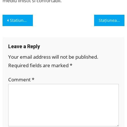
mediu linistit si confortabil.
Post
Statiunea balneara Kranevo
Stațiunea Aheloy, vacanta in Bulgaria
navigation
Leave a Reply
Your email address will not be published.
Required fields are marked
*
Comment
*